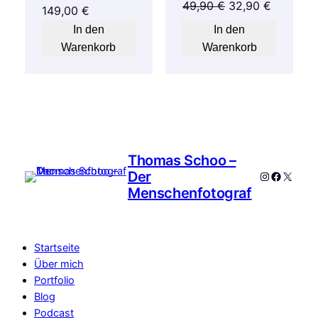
Ursprünglicher
Aktuelle
49,90
€
32,90
€
Ursprünglicher
Aktueller
149,00
€
Preis
Preis
Preis
Preis
In den
In den
war:
ist:
war:
ist:
Warenkorb
Warenkorb
49,90 €
32,90 €.
199,00 €
149,00 €.
Thomas Schoo –
Der
Instagram
Faceboo
X
Menschenfotograf
Startseite
Über mich
Portfolio
Blog
Podcast