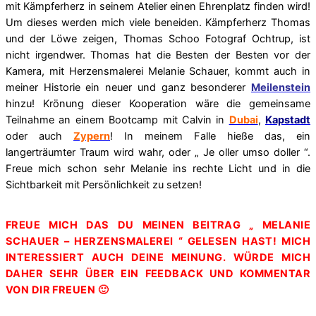
mit Kämpferherz in seinem Atelier einen Ehrenplatz finden wird!
Um dieses werden mich viele beneiden. Kämpferherz Thomas
und der Löwe zeigen, Thomas Schoo Fotograf Ochtrup, ist
nicht irgendwer. Thomas hat die Besten der Besten vor der
Kamera, mit Herzensmalerei Melanie Schauer, kommt auch in
meiner Historie ein neuer und ganz besonderer
Meilenstein
hinzu! Krönung dieser Kooperation wäre die gemeinsame
Teilnahme an einem Bootcamp mit Calvin in
Dubai
,
Kapstadt
oder auch
Zypern
! In meinem Falle hieße das, ein
langerträumter Traum wird wahr, oder „ Je oller umso doller “.
Freue mich schon sehr Melanie ins rechte Licht und in die
Sichtbarkeit mit Persönlichkeit zu setzen!
FREUE MICH DAS DU MEINEN BEITRAG „ MELANIE
SCHAUER – HERZENSMALEREI “ GELESEN HAST! MICH
INTERESSIERT AUCH DEINE MEINUNG. WÜRDE MICH
DAHER SEHR ÜBER EIN FEEDBACK UND KOMMENTAR
VON DIR FREUEN 🙂