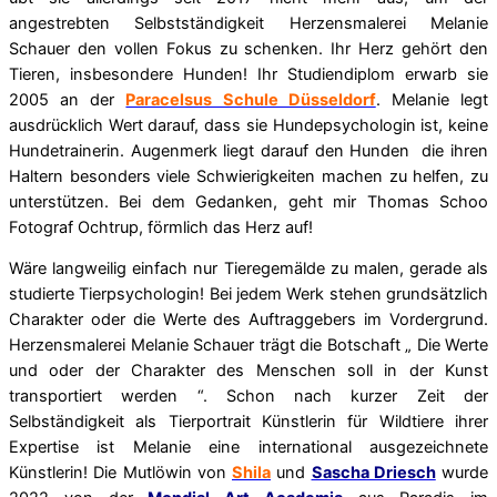
angestrebten Selbstständigkeit Herzensmalerei Melanie
Schauer den vollen Fokus zu schenken. Ihr Herz gehört den
Tieren, insbesondere Hunden! Ihr Studiendiplom erwarb sie
2005 an der
Paracelsus Schule Düsseldorf
. Melanie legt
ausdrücklich Wert darauf, dass sie Hundepsychologin ist, keine
Hundetrainerin. Augenmerk liegt darauf den Hunden die ihren
Haltern besonders viele Schwierigkeiten machen zu helfen, zu
unterstützen. Bei dem Gedanken, geht mir Thomas Schoo
Fotograf Ochtrup, förmlich das Herz auf!
Wäre langweilig einfach nur Tieregemälde zu malen, gerade als
studierte Tierpsychologin! Bei jedem Werk stehen grundsätzlich
Charakter oder die Werte des Auftraggebers im
Vordergrund.
Herzensmalerei Melanie Schauer trägt die Botschaft „ Die Werte
und oder der Charakter des Menschen soll in der Kunst
transportiert werden “. Schon nach kurzer Zeit der
Selbständigkeit als Tierportrait Künstlerin für Wildtiere ihrer
Expertise ist Melanie eine international ausgezeichnete
Künstlerin! Die Mutlöwin von
Shila
und
Sascha Driesch
wurde