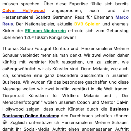
müssen sprechen. Über diese Expertise fühlte sich bereits
Calvin Hollywood
angesprochen, auch fand die
Herzensmalerei Scarlett Gartmann Reus für Ehemann
Marco
Reus
. Der Nationalspieler, aktuelle
BVB Spieler
und ehemals
Kicker der
Elf vom Niederrein
erfreute sich zum Geburtstag
über einen 120x160cm Königslöwen!
Thomas Schoo Fotograf Ochtrup und Herzensmalerei Melanie
Schauer verbindet mehr als man denkt. Wir zwei wollen daher
künftig mit vereinter Kraft rausgehen, um zu zeigen, wie
außergewöhnlich wir als Künstler sind! Denn Melanie, wie auch
ich, schreiben eine ganz besondere Geschichte in unserem
Business. Wir wurden für das besondere geschaffen und diese
Message wollen wir zwei künftig verstärkt in die Welt tragen!
Tierportrait Künstlerin für Wildtiere Melanie und „ Der
Menschenfotograf “ wollen unserem Coach und Mentor Calvin
Hollywood zeigen, dass auch Künstler durch die
Business
Bootcamp Online Academy
den Durchbruch schaffen können
😀 Zugleich unterstütze ich Herzensmalerei Melanie Schauer,
damit ihr Social-Media Auftritt einen angemessenen Auftritt