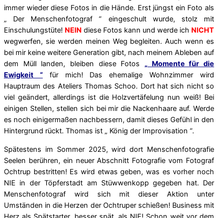
immer wieder diese Fotos in die Hände. Erst jüngst
ein Foto als
„ Der Menschenfotograf “ eingeschult wurde, stolz mit
Einschulungstüte!
NEIN
diese Fotos kann und werde ich
NICHT
wegwerfen, sie werden meinen Weg begleiten. Auch wenn es
bei mir keine weitere Generation gibt, nach meinem Ableben auf
dem Müll landen, bleiben diese Fotos
„ Momente für die
Ewigkeit “
für mich! Das ehemalige Wohnzimmer wird
Hauptraum des Ateliers Thomas Schoo. Dort hat sich nicht so
viel geändert, allerdings ist die Holzvertäfelung nun weiß! Bei
einigen Stellen, stellen sich bei mir die Nackenhaare auf. Werde
es noch einigermaßen nachbessern, damit dieses Gefühl in den
Hintergrund rückt. Thomas ist „ König der Improvisation “.
Spätestens im Sommer 2025, wird dort Menschenfotografie
Seelen berühren, ein neuer Abschnitt Fotografie vom Fotograf
Ochtrup bestritten! Es wird etwas geben, was es vorher noch
NIE in der Töpferstadt am Stüwwenkopp gegeben hat. Der
Menschenfotograf wird sich mit dieser Aktion unter
Umständen in die Herzen der Ochtruper schießen! Business mit
Herz als Spätstarter, besser spät, als NIE! Schon weit vor dem