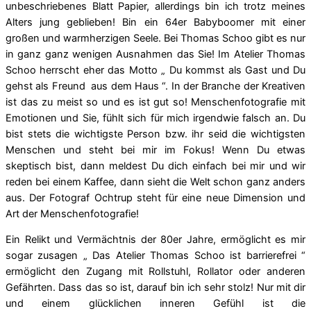
unbeschriebenes Blatt Papier, allerdings bin ich trotz meines
Alters jung geblieben! Bin ein 64er Babyboomer mit einer
großen und warmherzigen Seele. Bei Thomas Schoo gibt es nur
in ganz ganz wenigen Ausnahmen das Sie! Im Atelier Thomas
Schoo herrscht eher das Motto „ Du kommst als Gast und Du
gehst als Freund aus dem Haus “. In der Branche der Kreativen
ist das zu meist so und es ist gut so! Menschenfotografie mit
Emotionen und Sie, fühlt sich für mich irgendwie falsch an. Du
bist stets die wichtigste Person bzw. ihr seid die wichtigsten
Menschen und steht
bei mir im Fokus! Wenn Du etwas
skeptisch bist, dann meldest Du dich einfach bei mir und wir
reden bei einem Kaffee, dann sieht die Welt schon ganz anders
aus. Der Fotograf Ochtrup steht für eine neue Dimension und
Art der Menschenfotografie!
Ein Relikt und Vermächtnis der 80er Jahre, ermöglicht es mir
sogar zusagen „ Das Atelier Thomas Schoo ist barrierefrei “
ermöglicht den Zugang mit Rollstuhl, Rollator oder anderen
Gefährten. Dass das so ist, darauf bin ich sehr stolz! Nur mit dir
und einem glücklichen inneren Gefühl ist die